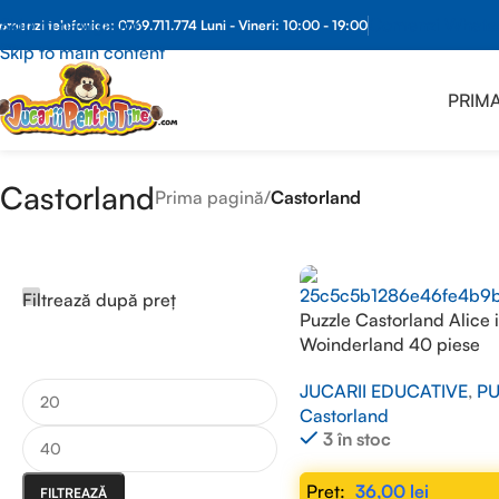
Skip to navigation
Comenzi What
omenzi telefonice:
0769.711.774
Luni - Vineri: 10:00 - 19:00
Skip to main content
PRIMA
Castorland
Prima pagină
/
Castorland
Filtrează după preț
Puzzle Castorland Alice 
Woinderland 40 piese
JUCARII EDUCATIVE
,
PU
Castorland
3 în stoc
36,00
lei
FILTREAZĂ