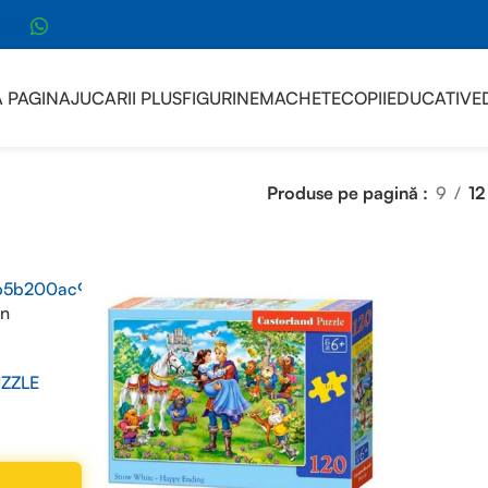
sApp
 PAGINA
JUCARII PLUS
FIGURINE
MACHETE
COPII
EDUCATIVE
Produse pe pagină
9
12
in
ZZLE