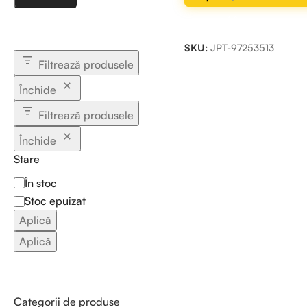
ADAUGĂ ÎN COȘ
SKU:
JPT-97253513
Filtrează produsele
Închide
Filtrează produsele
Închide
Stare
În stoc
Stoc epuizat
Aplică
Aplică
Categorii de produse