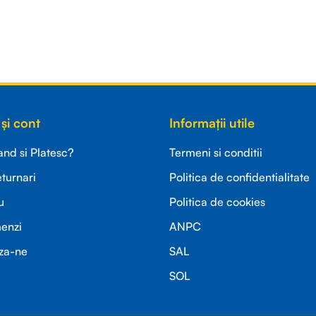
și cont
Informații utile
d si Platesc?
Termeni si conditii
eturnari
Politica de confidentialitate
u
Politica de cookies
menzi
ANPC
za-ne
SAL
SOL