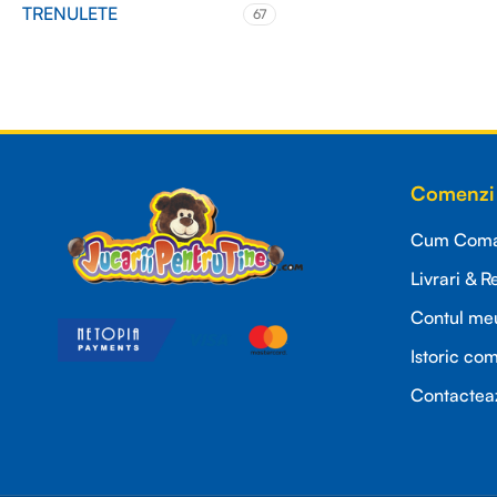
TRENULETE
67
Read more
Comenzi 
Cum Coman
Livrari & R
Contul me
Istoric co
Contactea