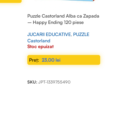
Puzzle Castorland Alba ca Zapada
– Happy Ending 120 piese
JUCARII EDUCATIVE
,
PUZZLE
Castorland
Stoc epuizat
23,00
lei
CITEȘTE MAI MULT
SKU:
JPT-1339755490