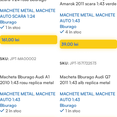
Amarok 2011 scara 1:43 verde
Bburago
MACHETE METAL
,
MACHETE
MACHETE METAL
,
MACHETE
AUTO SCARA 1:24
AUTO 1:43
Bburago
Bburago
1 în stoc
4 în stoc
161,00
lei
39,00
lei
ADAUGĂ ÎN COȘ
ADAUGĂ ÎN COȘ
SKU:
JPT-MA00002
SKU:
JPT-1571722573
Macheta Bburago Audi A1
Macheta Bburago Audi Q7
2010 1:43 rosu replica metal
2011 1:43 alb replica metal
die-cast
die-cast
MACHETE METAL
,
MACHETE
MACHETE METAL
,
MACHETE
AUTO 1:43
AUTO 1:43
Bburago
Bburago
2 în stoc
1 în stoc