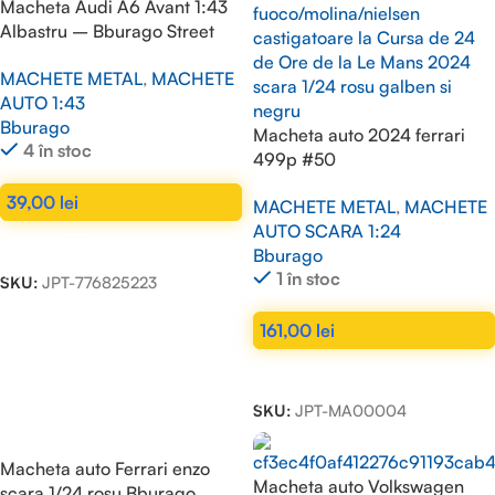
Macheta Audi A6 Avant 1:43
Albastru – Bburago Street
Fire
MACHETE METAL
,
MACHETE
AUTO 1:43
Bburago
Macheta auto 2024 ferrari
4 în stoc
499p #50
fuoco/molina/nielsen
39,00
lei
MACHETE METAL
,
MACHETE
castigatoare la Cursa de 24
AUTO SCARA 1:24
de Ore de la Le Mans 2024
ADAUGĂ ÎN COȘ
Bburago
scara 1/24 rosu galben si
1 în stoc
negru
SKU:
JPT-776825223
161,00
lei
ADAUGĂ ÎN COȘ
SKU:
JPT-MA00004
Macheta auto Ferrari enzo
Macheta auto Volkswagen
scara 1/24 rosu Bburago