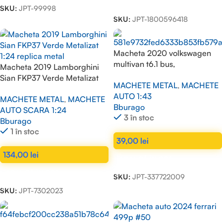
ADAUGĂ ÎN COȘ
SKU:
JPT-99998
SKU:
JPT-1800596418
Macheta 2020 volkswagen
multivan t6.1 bus,
Macheta 2019 Lamborghini
white/orange-gold Bburago
Sian FKP37 Verde Metalizat
MACHETE METAL
,
MACHETE
1/43
1:24 replica metal
AUTO 1:43
MACHETE METAL
,
MACHETE
Bburago
AUTO SCARA 1:24
3 în stoc
Bburago
1 în stoc
39,00
lei
134,00
lei
ADAUGĂ ÎN COȘ
ADAUGĂ ÎN COȘ
SKU:
JPT-337722009
SKU:
JPT-7302023