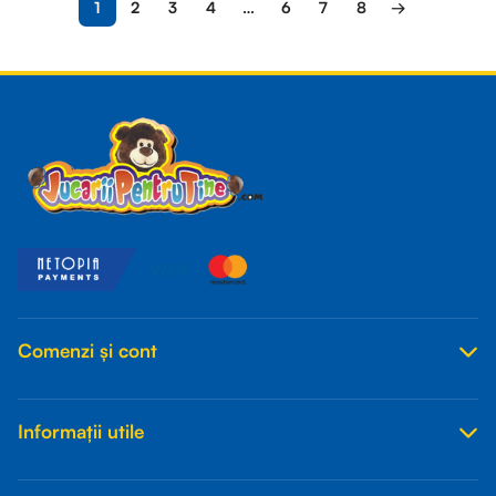
1
2
3
4
…
6
7
8
→
Read more
Comenzi și cont
Informații utile