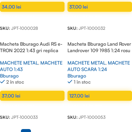
34,00
lei
37,00
lei
ADAUGĂ ÎN COȘ
ADAUGĂ ÎN COȘ
SKU:
JPT-1000028
SKU:
JPT-1000032
Macheta Bburago Audi RS e-
Macheta Bburago Land Rover
TRON 2022 1:43 gri replica
Landrover 109 1985 1:24 rosu
metal die-cast
replica metal die-cast
MACHETE METAL
,
MACHETE
MACHETE METAL
,
MACHETE
AUTO 1:43
AUTO SCARA 1:24
Bburago
Bburago
2 în stoc
1 în stoc
37,00
lei
127,00
lei
ADAUGĂ ÎN COȘ
ADAUGĂ ÎN COȘ
SKU:
JPT-1000033
SKU:
JPT-1000053