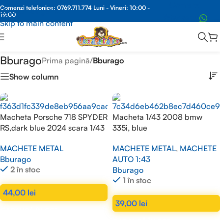
Comenzi
Comenzi telefonice:
0769.711.774
Luni - Vineri: 10:00 -
Skip to navigation
19:00
Whatsapp
Skip to main content
Bburago
Prima pagină
/
Bburago
Show column
Macheta Porsche 718 SPYDER
Macheta 1/43 2008 bmw
RS,dark blue 2024 scara 1/43
335i, blue
MACHETE METAL
MACHETE METAL
,
MACHETE
Bburago
AUTO 1:43
2 în stoc
Bburago
1 în stoc
44,00
lei
39,00
lei
ADAUGĂ ÎN COȘ