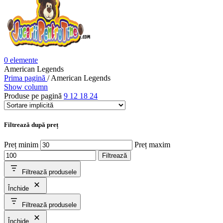
0
elemente
American Legends
Prima pagină
/
American Legends
Show column
Produse pe pagină
9
12
18
24
Filtrează după preț
Preț minim
Preț maxim
Filtrează
Filtrează produsele
Închide
Filtrează produsele
Închide