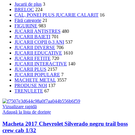
Jucarii de plus
3
BRELOC
224
CAL, PONEI PLUS JUCARIE CALARIT
16
Fără categorie
21
FIGURINE
983
JUCARII ANTISTRES
480
JUCARII BAIETI
701
JUCARII COPII 0-3 ANI
537
JUCARII DIVERSE
706
JUCARII EDUCATIVE
1610
JUCARII FETITE
720
JUCARII INTERACTIVE
140
JUCARII PLUS
2157
JUCARII POPULARE
7
MACHETE METAL
3557
PRODUSE NOI
137
TRENULETE
67
Vizualizare rapidă
Adaugă la lista de dorințe
Macheta 2017 Chevrolet Silverado negru trail boss
crew cab 1/32