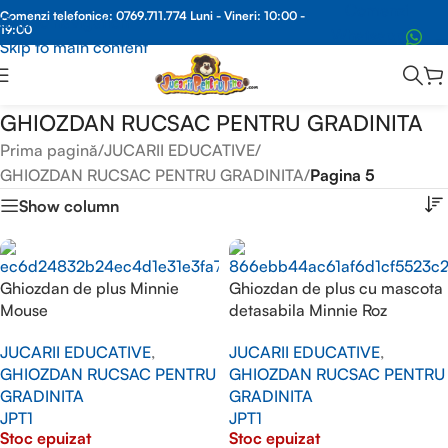
Comenzi
Comenzi telefonice:
0769.711.774
Luni - Vineri: 10:00 -
Skip to navigation
19:00
Whatsapp
Skip to main content
GHIOZDAN RUCSAC PENTRU GRADINITA
Prima pagină
/
JUCARII EDUCATIVE
/
GHIOZDAN RUCSAC PENTRU GRADINITA
/
Pagina 5
Show column
Ghiozdan de plus Minnie
Ghiozdan de plus cu mascota
Mouse
detasabila Minnie Roz
JUCARII EDUCATIVE
,
JUCARII EDUCATIVE
,
GHIOZDAN RUCSAC PENTRU
GHIOZDAN RUCSAC PENTRU
GRADINITA
GRADINITA
JPT1
JPT1
Stoc epuizat
Stoc epuizat