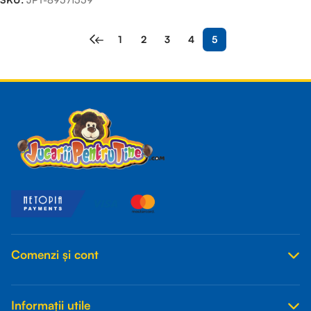
←
1
2
3
4
5
Read more
Comenzi și cont
Informații utile