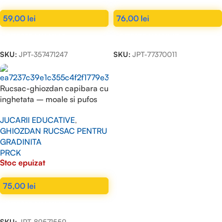
59,00
lei
76,00
lei
CITEȘTE MAI MULT
CITEȘTE MAI MULT
SKU:
JPT-357471247
SKU:
JPT-77370011
Rucsac-ghiozdan capibara cu
inghetata – moale si pufos
JUCARII EDUCATIVE
,
GHIOZDAN RUCSAC PENTRU
GRADINITA
PRCK
Stoc epuizat
75,00
lei
CITEȘTE MAI MULT
SKU:
JPT-89571559