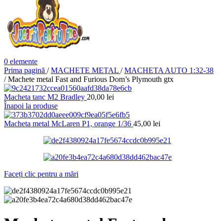
0
elemente
Prima pagină
/
MACHETE METAL
/
MACHETA AUTO 1:32-38
/
Machete metal Fast and Furious Dom’s Plymouth gtx
Macheta tanc M2 Bradley
20,00
lei
Înapoi la produse
Macheta metal McLaren P1, orange 1/36
45,00
lei
Faceți clic pentru a mări